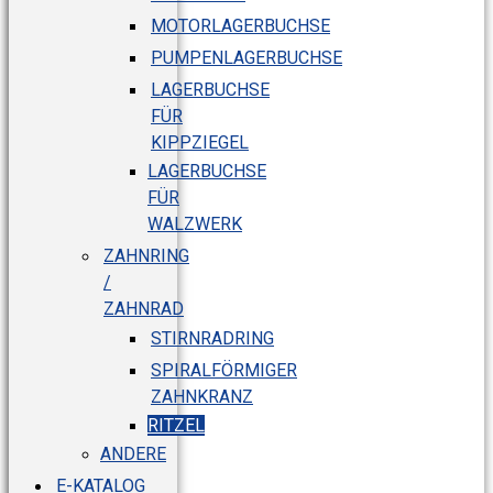
MOTORLAGERBUCHSE
PUMPENLAGERBUCHSE
LAGERBUCHSE
FÜR
KIPPZIEGEL
LAGERBUCHSE
FÜR
WALZWERK
ZAHNRING
/
ZAHNRAD
STIRNRADRING
SPIRALFÖRMIGER
ZAHNKRANZ
RITZEL
ANDERE
E-KATALOG