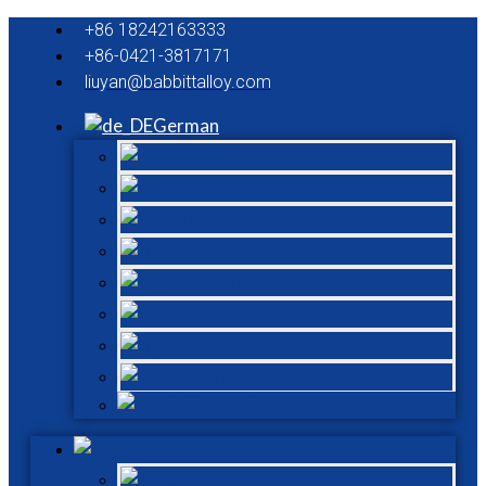
+86 18242163333
+86-0421-3817171
liuyan@babbittalloy.com
German
English
French
Italian
Russian
Spanish
Dutch
Turkish
Polish
Hungarian
German
English