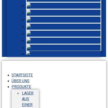
French
Italian
Russian
Spanish
Dutch
Turkish
Polish
Hungarian
STARTSEITE
ÜBER UNS
PRODUKTE
LAGER
AUS
EINER