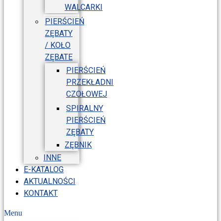
WALCARKI
PIERŚCIEŃ
ZĘBATY
/ KOŁO
ZĘBATE
PIERŚCIEŃ
PRZEKŁADNI
CZOŁOWEJ
SPIRALNY
PIERŚCIEŃ
ZĘBATY
ZĘBNIK
INNE
E-KATALOG
AKTUALNOŚCI
KONTAKT
Menu