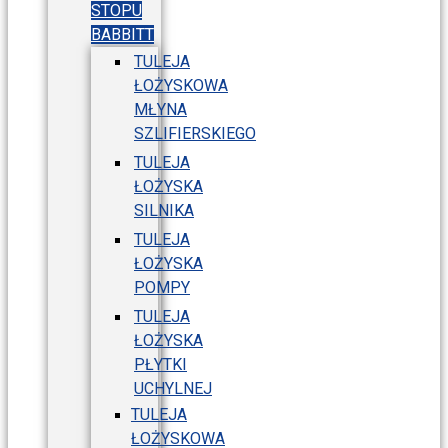
STOPU
BABBITT
TULEJA
ŁOŻYSKOWA
MŁYNA
SZLIFIERSKIEGO
TULEJA
ŁOŻYSKA
SILNIKA
TULEJA
ŁOŻYSKA
POMPY
TULEJA
ŁOŻYSKA
PŁYTKI
UCHYLNEJ
TULEJA
ŁOŻYSKOWA