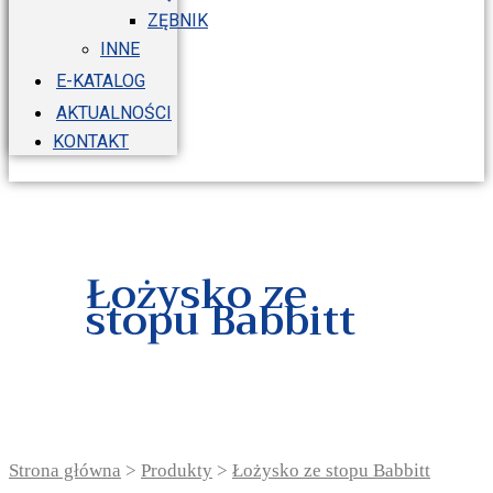
ZĘBNIK
INNE
E-KATALOG
AKTUALNOŚCI
KONTAKT
Łożysko ze
stopu Babbitt
Strona główna
>
Produkty
>
Łożysko ze stopu Babbitt