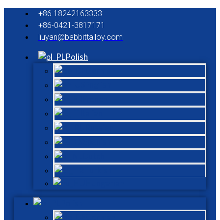
+86 18242163333
+86-0421-3817171
liuyan@babbittalloy.com
Polish
German
English
French
Italian
Russian
Spanish
Dutch
Turkish
Hungarian
Polish
German