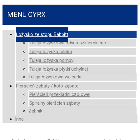
MENU CYRX
Łożysko ze stopu Babbitt
Tuleja łożyskowa młyna szlifierskiego
Tuleja łożyska silnika
Tuleja łożyska pompy
Tuleja łożyska płytki uchylnej
Tuleja łożyskowa walcarki
Pierścień zębaty / koło zębate
Pierścień przekładni czołowej
Spiralny pierścień zębaty
Zębnik
Inne