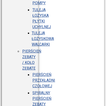
POMPY
TULEJA
ŁOŻYSKA
PŁYTKI
UCHYLNEJ
TULEJA
ŁOŻYSKOWA
WALCARKI
PIERŚCIEŃ
ZĘBATY
/ KOŁO
ZĘBATE
PIERŚCIEŃ
PRZEKŁADNI
CZOŁOWEJ
SPIRALNY
PIERŚCIEŃ
ZĘBATY