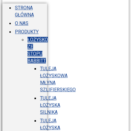
STRONA
GŁÓWNA
O NAS
PRODUKTY
ŁOŻYSKO
ZE
STOPU
BABBITT
TULEJA
ŁOŻYSKOWA
MŁYNA
SZLIFIERSKIEGO
TULEJA
ŁOŻYSKA
SILNIKA
TULEJA
ŁOŻYSKA