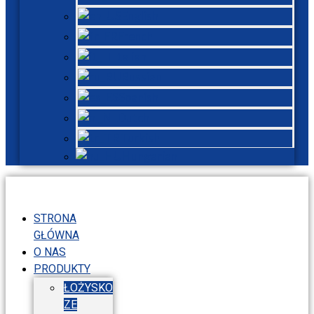
English
French
Italian
Russian
Spanish
Dutch
Turkish
Hungarian
STRONA
GŁÓWNA
O NAS
PRODUKTY
ŁOŻYSKO
ZE