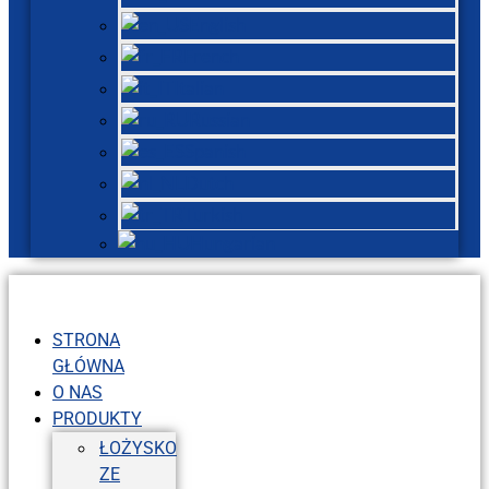
English
French
Italian
Russian
Spanish
Dutch
Turkish
Hungarian
STRONA
GŁÓWNA
O NAS
PRODUKTY
ŁOŻYSKO
ZE