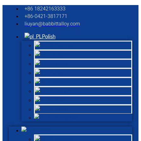
+86 18242163333
+86-0421-3817171
liuyan@babbittalloy.com
Polish
German
English
French
Italian
Russian
Spanish
Dutch
Turkish
Hungarian
Polish
German