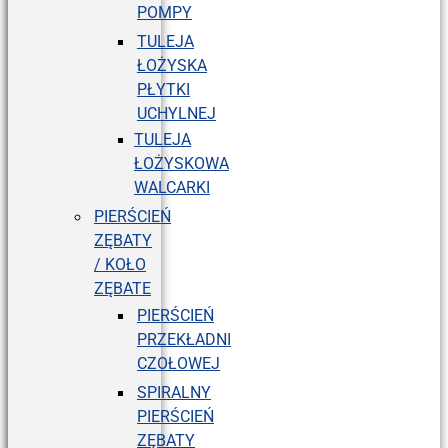
POMPY
TULEJA
ŁOŻYSKA
PŁYTKI
UCHYLNEJ
TULEJA
ŁOŻYSKOWA
WALCARKI
PIERŚCIEŃ
ZĘBATY
/ KOŁO
ZĘBATE
PIERŚCIEŃ
PRZEKŁADNI
CZOŁOWEJ
SPIRALNY
PIERŚCIEŃ
ZĘBATY