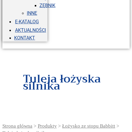
ZĘBNIK
INNE
E-KATALOG
AKTUALNOŚCI
KONTAKT
Tuleja łożyska
silnika
Strona główna
>
Produkty
>
Łożysko ze stopu Babbitt
>