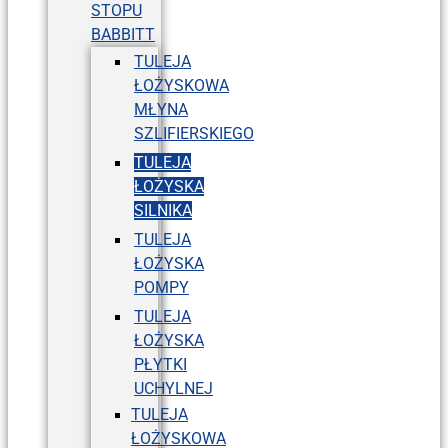
STOPU
BABBITT
TULEJA
ŁOŻYSKOWA
MŁYNA
SZLIFIERSKIEGO
TULEJA
ŁOŻYSKA
SILNIKA
TULEJA
ŁOŻYSKA
POMPY
TULEJA
ŁOŻYSKA
PŁYTKI
UCHYLNEJ
TULEJA
ŁOŻYSKOWA