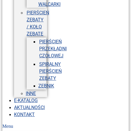
WALCARKI
PIERŚCIEŃ
ZĘBATY
/ KOŁO
ZĘBATE
PIERŚCIEŃ
PRZEKŁADNI
CZOŁOWEJ
SPIRALNY
PIERŚCIEŃ
ZĘBATY
ZĘBNIK
INNE
E-KATALOG
AKTUALNOŚCI
KONTAKT
Menu