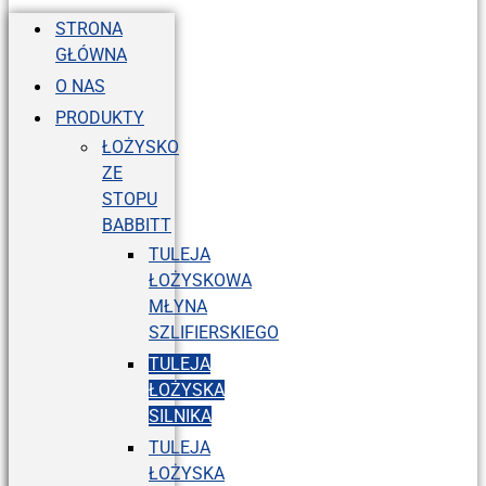
STRONA
GŁÓWNA
O NAS
PRODUKTY
ŁOŻYSKO
ZE
STOPU
BABBITT
TULEJA
ŁOŻYSKOWA
MŁYNA
SZLIFIERSKIEGO
TULEJA
ŁOŻYSKA
SILNIKA
TULEJA
ŁOŻYSKA