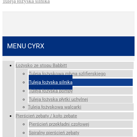
Tuleja łożyska silnika
MENU CYRX
Łożysko ze stopu Babbitt
Tuleja łożyskowa młyna szlifierskiego
Tuleja łożyska silnika
Tuleja łożyska pompy
Tuleja łożyska płytki uchylnej
Tuleja łożyskowa walcarki
Pierścień zębaty / koło zębate
Pierścień przekładni czołowej
Spiralny pierścień zębaty