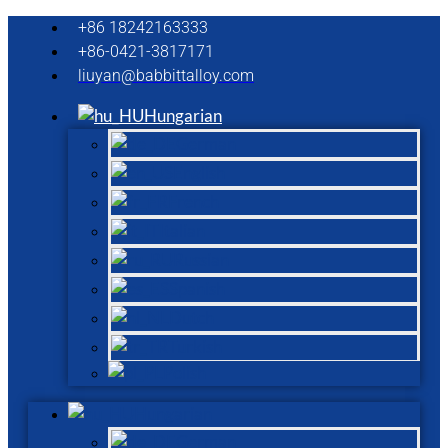
+86 18242163333
+86-0421-3817171
liuyan@babbittalloy.com
Hungarian
German
English
French
Italian
Russian
Spanish
Dutch
Turkish
Polish
Hungarian
German