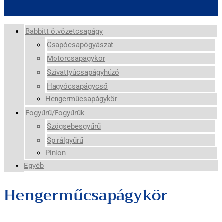
Babbitt ötvözetcsapágy
Csapócsapógyászat
Motorcsapágykör
Szivattyúcsapágyhúzó
Hagyócsapágycső
Hengerműcsapágykör
Fogyűrű/Fogyűrűk
Szögsebesgyűrű
Spirálgyűrű
Pinion
Egyéb
Hengerműcsapágykör