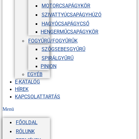
MOTORCSAPÁGYKÖR
SZIVATTYÚCSAPÁGYHÚZÓ
HAGYÓCSAPÁGYCSŐ
HENGERMŰCSAPÁGYKÖR
FOGYŰRŰ/FOGYŰRŰK
SZÖGSEBESGYŰRŰ
SPIRÁLGYŰRŰ
PINION
EGYÉB
E-KATALÓG
HÍREK
KAPCSOLATTARTÁS
Menü
FŐOLDAL
RÓLUNK