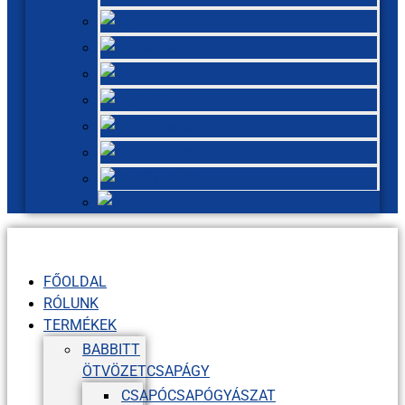
English
French
Italian
Russian
Spanish
Dutch
Turkish
Polish
FŐOLDAL
RÓLUNK
TERMÉKEK
BABBITT
ÖTVÖZETCSAPÁGY
CSAPÓCSAPÓGYÁSZAT