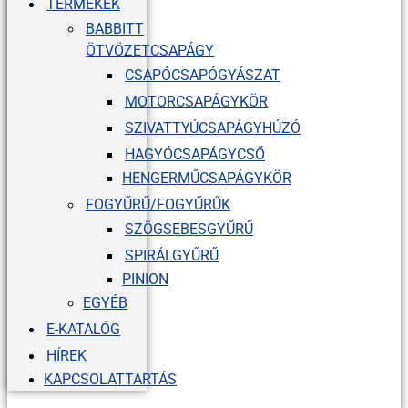
TERMÉKEK
BABBITT
ÖTVÖZETCSAPÁGY
CSAPÓCSAPÓGYÁSZAT
MOTORCSAPÁGYKÖR
SZIVATTYÚCSAPÁGYHÚZÓ
HAGYÓCSAPÁGYCSŐ
HENGERMŰCSAPÁGYKÖR
FOGYŰRŰ/FOGYŰRŰK
SZÖGSEBESGYŰRŰ
SPIRÁLGYŰRŰ
PINION
EGYÉB
E-KATALÓG
HÍREK
KAPCSOLATTARTÁS