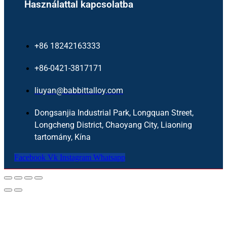
Használattal kapcsolatba
+86 18242163333
+86-0421-3817171
liuyan@babbittalloy.com
Dongsanjia Industrial Park, Longquan Street,
Longcheng District, Chaoyang City, Liaoning
tartomány, Kína
Facebook
Vk
Instagram
Whatsapp