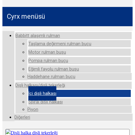
Cyrx menüsü
Babbitt alaşımlı rulman
Taşlama değirmeni rulman buçu
Motor rulman buşu
Pompa rulman buçu
Eğimli fayolu rulman buşu
Haddehane rulman buçu
Dişli halkası/dişli tekerleği
İçi dişli halkası
Spiral dişli halkası
Piyon
Diğerleri