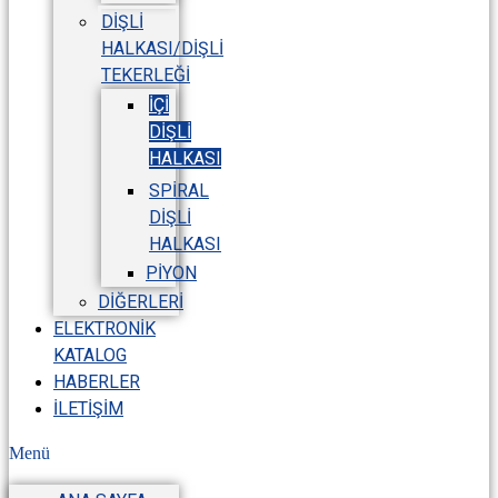
DIŞLI
HALKASI/DIŞLI
TEKERLEĞI
İÇI
DIŞLI
HALKASI
SPIRAL
DIŞLI
HALKASI
PIYON
DIĞERLERI
ELEKTRONIK
KATALOG
HABERLER
İLETIŞIM
Menü