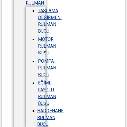
RULMAN
TAŞLAMA
DEĞIRMENI
RULMAN
BUÇU
MOTOR
RULMAN
BUŞU
POMPA
RULMAN
BUÇU
EĞIMLI
FAYOLU
RULMAN
BUŞU
HADDEHANE
RULMAN
BUÇU