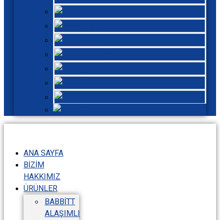
English
French
Italian
Russian
Spanish
Dutch
Polish
Hungarian
ANA SAYFA
BIZIM
HAKKIMIZ
ÜRÜNLER
BABBITT
ALAŞIMLI