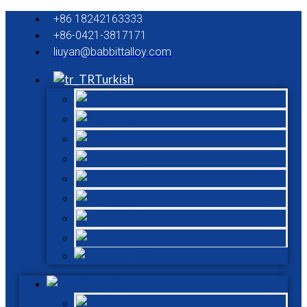
+86 18242163333
+86-0421-3817171
liuyan@babbittalloy.com
Turkish
German
English
French
Italian
Russian
Spanish
Dutch
Polish
Hungarian
Turkish
German