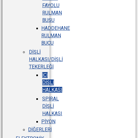
FAYOLU
RULMAN
BUŞU
HADDEHANE
RULMAN
BUÇU
DIŞLI
HALKASI/DIŞLI
TEKERLEĞI
İÇI
DIŞLI
HALKASI
SPIRAL
DIŞLI
HALKASI
PIYON
DIĞERLERI