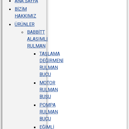
ANA SAYFA
BIZIM
HAKKIMIZ
ÜRÜNLER
BABBITT
ALAŞIMLI
RULMAN
TAŞLAMA
DEĞIRMENI
RULMAN
BUÇU
MOTOR
RULMAN
BUŞU
POMPA
RULMAN
BUÇU
EĞIMLI