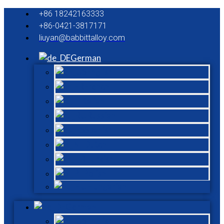
+86 18242163333
+86-0421-3817171
liuyan@babbittalloy.com
German
English
French
Italian
Russian
Spanish
Dutch
Turkish
Polish
Hungarian
German
English