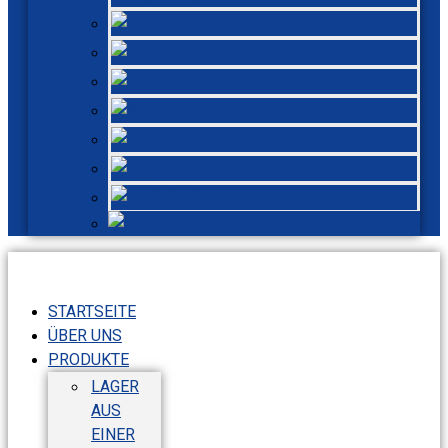
French
Italian
Russian
Spanish
Dutch
Turkish
Polish
Hungarian
STARTSEITE
ÜBER UNS
PRODUKTE
LAGER
AUS
EINER