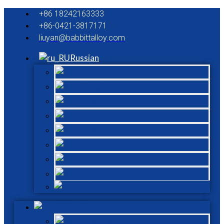
+86 18242163333
+86-0421-3817171
liuyan@babbittalloy.com
Russian
German
English
French
Italian
Spanish
Dutch
Turkish
Polish
Hungarian
Russian
German