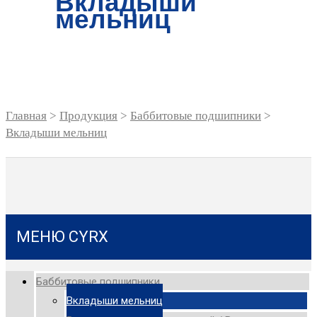
Вкладыши
мельниц
Главная
>
Продукция
>
Баббитовые подшипники
>
Вкладыши мельниц
МЕНЮ CYRX
Баббитовые подшипники
Вкладыши мельниц