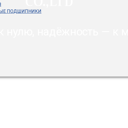
CO.,LTD
В
НЫЕ ПОДШИПНИКИ
к нулю, надёжность — к 