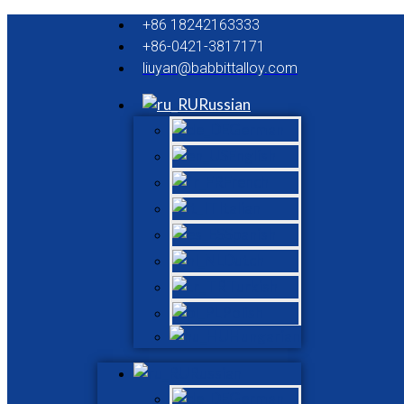
+86 18242163333
+86-0421-3817171
liuyan@babbittalloy.com
Russian
German
English
French
Italian
Spanish
Dutch
Turkish
Polish
Hungarian
Russian
German