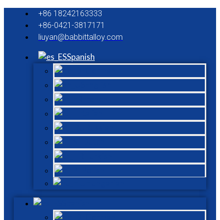
+86 18242163333
+86-0421-3817171
liuyan@babbittalloy.com
Spanish
German
English
French
Italian
Russian
Dutch
Turkish
Polish
Hungarian
Spanish
German