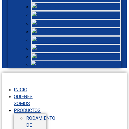
English
French
Italian
Russian
Dutch
Turkish
Polish
Hungarian
INICIO
QUIÉNES
SOMOS
PRODUCTOS
RODAMIENTO
DE