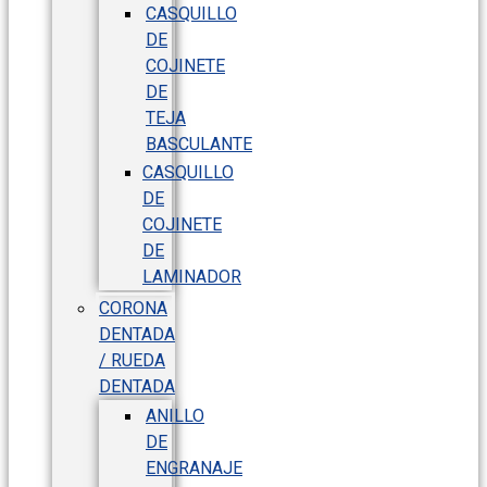
CASQUILLO
DE
COJINETE
DE
TEJA
BASCULANTE
CASQUILLO
DE
COJINETE
DE
LAMINADOR
CORONA
DENTADA
/ RUEDA
DENTADA
ANILLO
DE
ENGRANAJE