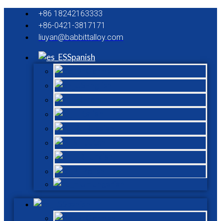
+86 18242163333
+86-0421-3817171
liuyan@babbittalloy.com
Spanish
German
English
French
Italian
Russian
Dutch
Turkish
Polish
Hungarian
Spanish
German