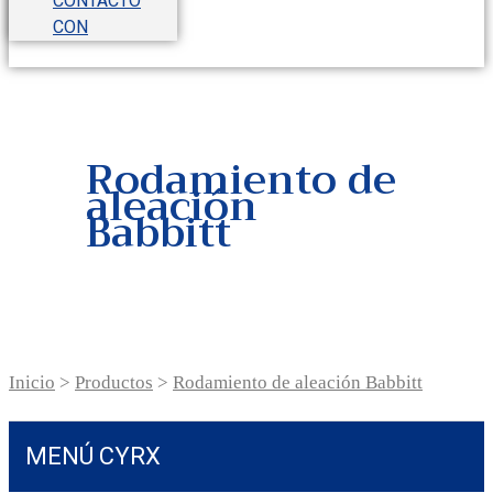
CONTACTO
CON
Rodamiento de
aleación
Babbitt
Inicio
>
Productos
>
Rodamiento de aleación Babbitt
MENÚ CYRX