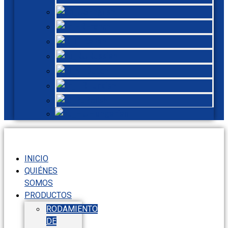
English
French
Italian
Russian
Dutch
Turkish
Polish
Hungarian
INICIO
QUIÉNES
SOMOS
PRODUCTOS
RODAMIENTO
DE