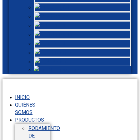
English
French
Italian
Russian
Dutch
Turkish
Polish
Hungarian
INICIO
QUIÉNES
SOMOS
PRODUCTOS
RODAMIENTO
DE