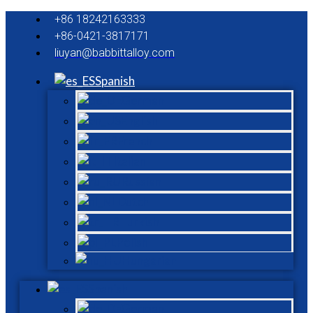
+86 18242163333
+86-0421-3817171
liuyan@babbittalloy.com
Spanish
German
English
French
Italian
Russian
Dutch
Turkish
Polish
Hungarian
Spanish
German