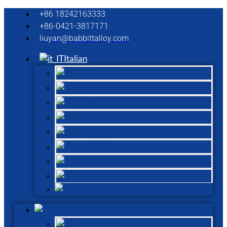
+86 18242163333
+86-0421-3817171
liuyan@babbittalloy.com
Italian
German
English
French
Russian
Spanish
Dutch
Turkish
Polish
Hungarian
Italian
German