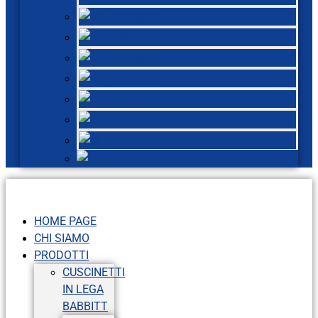
English
French
Russian
Spanish
Dutch
Turkish
Polish
Hungarian
HOME PAGE
CHI SIAMO
PRODOTTI
CUSCINETTI
IN LEGA
BABBITT