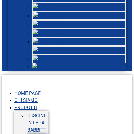
English
French
Russian
Spanish
Dutch
Turkish
Polish
Hungarian
HOME PAGE
CHI SIAMO
PRODOTTI
CUSCINETTI
IN LEGA
BABBITT