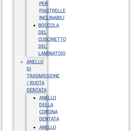
PER
PIASTRELLE
INCLINABILI
BOCCOLA
DEL
CUSCINETTO
DEL
LAMINATOIO
ANELLO
DI
TRASMISSIONE
/ RUOTA
DENTATA
ANELLO
DELLA
CORONA
DENTATA
ANELLO