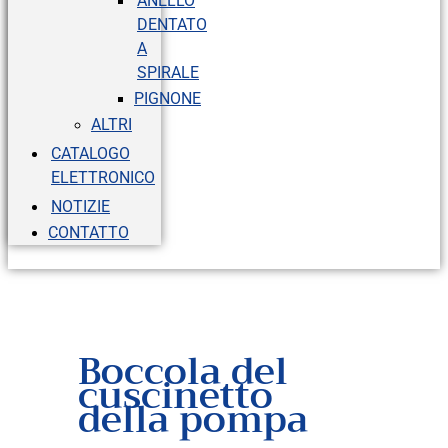
ANELLO
DENTATO
A
SPIRALE
PIGNONE
ALTRI
CATALOGO
ELETTRONICO
NOTIZIE
CONTATTO
Boccola del
cuscinetto
della pompa