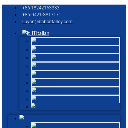
+86 18242163333
+86-0421-3817171
liuyan@babbittalloy.com
Italian
German
English
French
Russian
Spanish
Dutch
Turkish
Polish
Hungarian
Italian
German