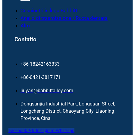
Cuscinetti in lega Babbitt
Anello di trasmissione / Ruota dentata
Altri
Contatto
+86 18242163333
+86-0421-3817171
liuyan@babbittalloy.com
Dongsanjia Industrial Park, Longquan Street,
Longcheng District, Chaoyang City, Liaoning
Province, Cina
Facebook
Vk
Instagram
Whatsapp